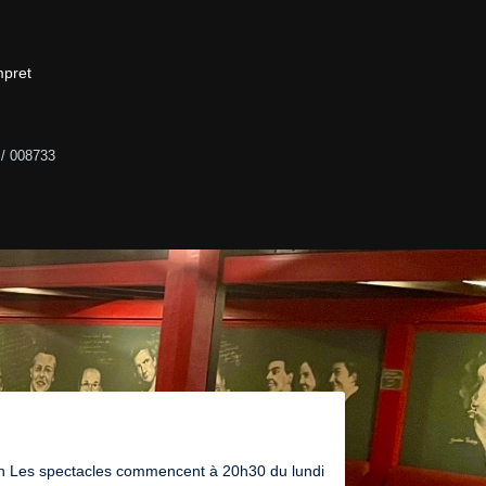
pret

/ 008733
on Les spectacles commencent à 20h30 du lundi