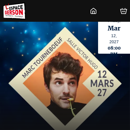
Friday,
Mar
12,
2027
08:00
PM