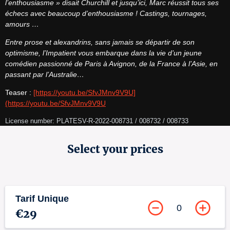
l’enthousiasme » disait Churchill et jusqu’ici, Marc réussit tous ses 
échecs avec beaucoup d’enthousiasme ! Castings, tournages, 
amours …
Entre prose et alexandrins, sans jamais se départir de son 
optimisme, l’Impatient vous embarque dans la vie d’un jeune 
comédien passionné de Paris à Avignon, de la France à l’Asie, en 
passant par l’Australie…
Teaser : 
[https://youtu.be/SfvJMnv9V9U]
(https://youtu.be/SfvJMnv9V9U
License number: PLATESV-R-2022-008731 / 008732 / 008733
Select your prices
Tarif Unique
0
€29