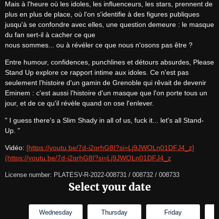
Mais à l'heure où les idoles, les influenceurs, les stars, prennent de 
plus en plus de place, où l'on s'identifie à des figures publiques 
jusqu'à se confondre avec elles, une question demeure : le masque 
du fan sert-il à cacher ce que

nous sommes... ou à révéler ce que nous n'osons pas être ?
Entre humour, confidences, punchlines et détours absurdes, Please 
Stand Up explore ce rapport intime aux idoles. Ce n'est pas 
seulement l'histoire d'un gamin de Grenoble qui rêvait de devenir 
Eminem : c'est aussi l'histoire d'un masque que l'on porte tous un 
jour, et de ce qu'il révèle quand on ose l'enlever.
" I guess there's a Slim Shady in all of us, fuck it... let's all Stand-
Up. "
Vidéo: 
[https://youtu.be/7d-i2qrhG8I?si=Lj9JWOLn01DFJ4_z]
(https://youtu.be/7d-i2qrhG8I?si=Lj9JWOLn01DFJ4_z
License number: PLATESV-R-2022-008731 / 008732 / 008733
Select your date
Wednesday
Thursday
Friday