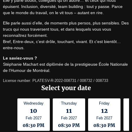
Elle y parle boulot, collègues qu’on adore… et ceux qui nous 
épuisent. Inclusion, diversité, team building : tout y passe. Parce 
que le monde du travail, on le vit tous – autant en rire.
Elle parle aussi d’elle, de moments plus persos, plus sensibles. Des 
trucs qui nous traversent tous, et dans lesquels vous vous 
reconnaîtrez forcément.

Bref, Entre-deux, c’est drôle, touchant, vivant. Et c'est bientôt… 
entre-nous.
Le saviez-vous ?
Stéphanie Machart est diplômée de la prestigieuse École Nationale 
de l’Humour de Montréal.
License number: PLATESV-R-2022-008731 / 008732 / 008733
Select your date
Wednesday
Thursday
Friday
10
11
12
Feb 2027
Feb 2027
Feb 2027
08:30 PM
08:30 PM
08:30 PM
0