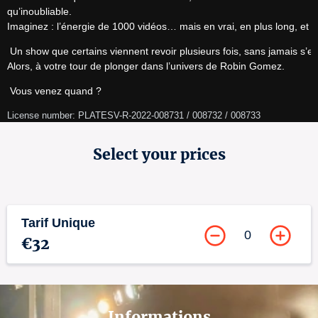
qu’inoubliable.

Imaginez : l’énergie de 1000 vidéos… mais en vrai, en plus long, et e
 Un show que certains viennent revoir plusieurs fois, sans jamais s’en 
Alors, à votre tour de plonger dans l’univers de Robin Gomez.
 Vous venez quand ?
License number: PLATESV-R-2022-008731 / 008732 / 008733
Select your prices
Tarif Unique
0
€32
Informations