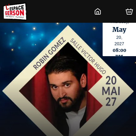
Thursday,
May
20,
2027
08:00
PM