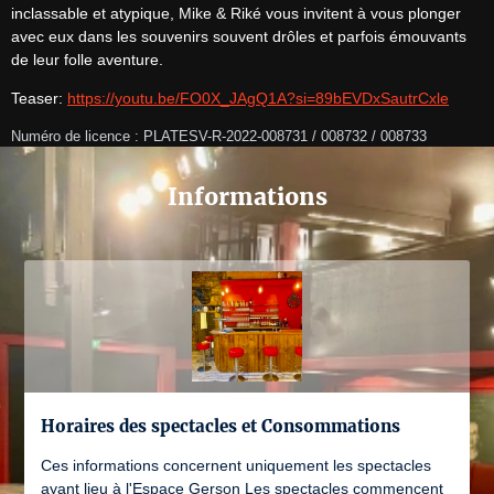
inclassable et atypique, Mike & Riké vous invitent à vous plonger 
avec eux dans les souvenirs souvent drôles et parfois émouvants 
de leur folle aventure.
Teaser: 
https://youtu.be/FO0X_JAgQ1A?si=89bEVDxSautrCxle
Numéro de licence : PLATESV-R-2022-008731 / 008732 / 008733
Informations
Horaires des spectacles et Consommations
Ces informations concernent uniquement les spectacles
ayant lieu à l'Espace Gerson Les spectacles commencent