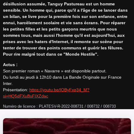
désillusion assumée, Tanguy Pastureau est un homme 
sensible. Un homme qui, parce qu'il a l'âge de se lancer dans 
un bilan, se livre pour la première fois sur son enfance, entre 
ennui, harcèlement scolaire et vie sans écrans. Pour réparer 
les petites filles et les petits garçons meurtris que nous 
sommes tous, mais aussi l'homme qu'il est aujourd'hui, aux 
prises avec les haters d'Internet, il remonte sur scène pour 
tenter de trouver des points communs et guérir les fêlures. 
Pour rire malgré tout dans ce "Monde Hostile".
Actus :
Son premier roman « Navarre » est disponible partout.

Du lundi au jeudi à 12h10 dans La Bande Originale sur France 
Inter.

Présentation: 
https://youtu.be/IOByFxq34_M?
si=HQ5dFXuBsFIXZdac
Numéro de licence : PLATESV-R-2022-008731 / 008732 / 008733