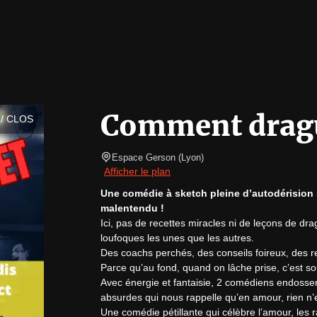
Comment dragu
/ CLOS
Espace Gerson
(
Lyon
)
Afficher le plan
Une comédie à sketch pleine d’autodérision
malentendu !
Ici, pas de recettes miracles ni de leçons de dra
loufoques les unes que les autres.

Des coachs perchés, des conseils foireux, des re
Parce qu’au fond, quand on lâche prise, c’est sou
Avec énergie et fantaisie, 2 comédiens endossen
absurdes qui nous rappelle qu’en amour, rien n’es
Une comédie pétillante qui célèbre l’amour, les r