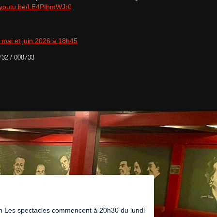
//youtu.be/LE4PIhmWJr0
e mai et juin 2026 à 18h45
732 / 008733
on Les spectacles commencent à 20h30 du lundi