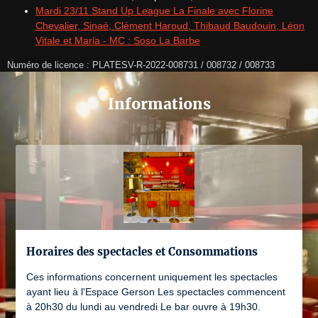
Mardi 23/11 Stand Up League La Finale avec Florine
Chevalier, Sinaé, Clément Haroud, Thibaud Baudouin, Léon
Vitale et Maria - MC : Soso La Barbe
Numéro de licence : PLATESV-R-2022-008731 / 008732 / 008733
Informations
Horaires des spectacles et Consommations
Ces informations concernent uniquement les spectacles
ayant lieu à l'Espace Gerson Les spectacles commencent
à 20h30 du lundi au vendredi Le bar ouvre à 19h30.