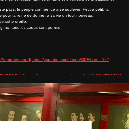
te pays, le peuple commence à se soulever. Petit à petit, la 
 pour la reine de donner à sa vie un tour nouveau.

 cette oreille.

égime, tous les coups sont permis !
k?feature=share](https://youtube.com/shorts/i0PE64om_Yk?
WhO5WZRORU4](https://www.youtube.com/watch?v=WhO5WZRORU4
732 / 008733