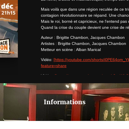
Mais voilà que dans une région reculée de ce tris
contagion révolutionnaire se répand. Une chance
Mais le roi, borné et capricieux, ne l'entend pas de
Quand la crise du couple devient une crise de r
Auteur : Brigitte Chambon, Jacques Chambon

Artistes : Brigitte Chambon, Jacques Chambon

Metteur en scène : Alban Marical
Vidéo: 
[https://youtube.com/shorts/i0PE64om_Y
feature=share
Vidéo : 
[https://www.youtube.com/watch?v=
Numéro de licence : PLATESV-R-2022-008731 / 008
Informations