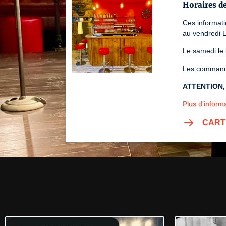
Horaires d
Ces informat
au vendredi 
Le samedi le
Les commande
ATTENTION, s
Plus d'informa
CART