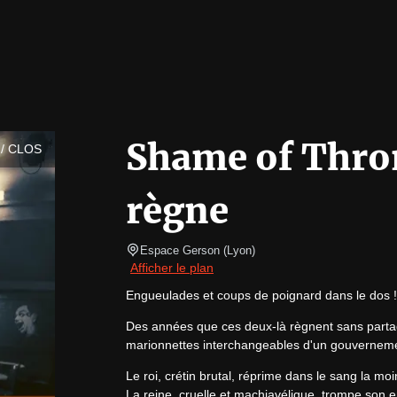
Shame of Thron
/ CLOS
règne
Espace Gerson
(
Lyon
)
Afficher le plan
Engueulades et coups de poignard dans le dos ! 
Des années que ces deux-là règnent sans partage 
marionnettes interchangeables d'un gouverneme
Le roi, crétin brutal, réprime dans le sang la moin
La reine, cruelle et machiavélique, trompe son en