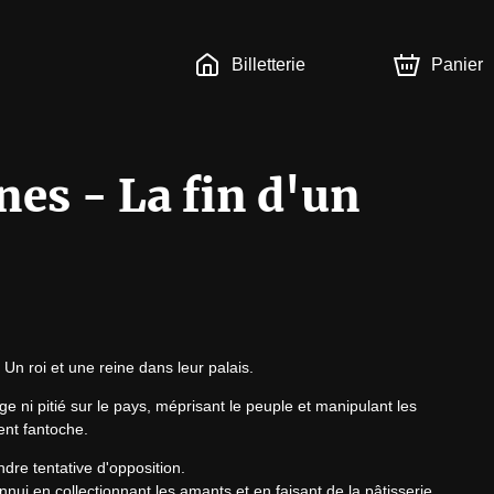
Billetterie
Panier
es - La fin d'un
Un roi et une reine dans leur palais.
ni pitié sur le pays, méprisant le peuple et manipulant les 
nt fantoche.
dre tentative d'opposition.

nui en collectionnant les amants et en faisant de la pâtisserie.