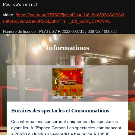
Pour qu'on en rit !
video: 
[https://youtu.be/I3RSGEjuhc4?si=_1t8_6qWQSYAVVVw]
(https://youtu.be/I3RSGEjuhc4?si=_1t8_6qWQSYAVVVw
Numéro de licence : PLATESV-R-2022-008731 / 008732 / 008733
Informations
Horaires des spectacles et Consommations
Ces informations concernent uniquement les spectacles
ayant lieu à l'Espace Gerson Les spectacles commencent
à 20h30 du lundi au vendredi Le bar ouvre à 19h30.