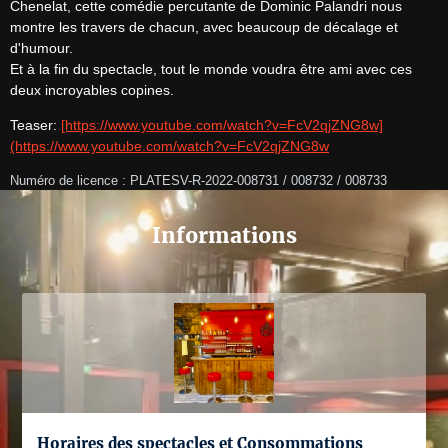
Chenelat, cette comédie percutante de Dominic Palandri nous 
montre les travers de chacun, avec beaucoup de décalage et 
d'humour.

Et à la fin du spectacle, tout le monde voudra être ami avec ces 
deux incroyables copines.
Teaser: 
[https://www.youtube.com/watch?v=FcV2qjZNG8w]
(https://www.youtube.com/watch?v=FcV2qjZNG8w
Numéro de licence : PLATESV-R-2022-008731 / 008732 / 008733
Informations
Horaires des spectacles et Consommations