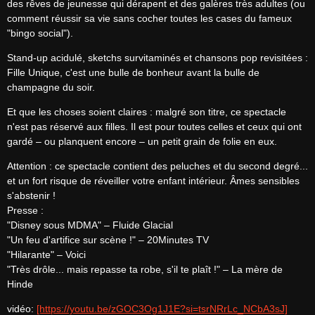
des rêves de jeunesse qui dérapent et des galères très adultes (ou 
comment réussir sa vie sans cocher toutes les cases du fameux 
"bingo social").
Stand-up acidulé, sketchs survitaminés et chansons pop revisitées : 
Fille Unique, c'est une bulle de bonheur avant la bulle de 
champagne du soir.
Et que les choses soient claires : malgré son titre, ce spectacle 
n'est pas réservé aux filles. Il est pour toutes celles et ceux qui ont 
gardé – ou planquent encore – un petit grain de folie en eux.
Attention : ce spectacle contient des peluches et du second degré... 
et un fort risque de réveiller votre enfant intérieur. Âmes sensibles 
s'abstenir !

Presse :

"Disney sous MDMA" – Fluide Glacial

"Un feu d'artifice sur scène !" – 20Minutes TV

"Hilarante" – Voici

"Très drôle... mais repasse ta robe, s'il te plaît !" – La mère de 
Hinde
vidéo: 
[https://youtu.be/zGOC3Og1J1E?si=tsrNRrLc_NCbA3sJ]