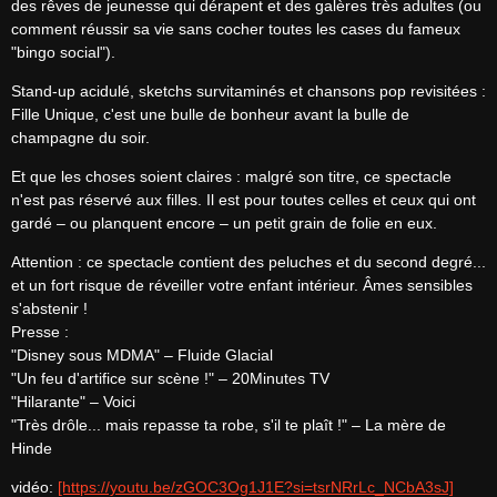
des rêves de jeunesse qui dérapent et des galères très adultes (ou 
comment réussir sa vie sans cocher toutes les cases du fameux 
"bingo social").
Stand-up acidulé, sketchs survitaminés et chansons pop revisitées : 
Fille Unique, c'est une bulle de bonheur avant la bulle de 
champagne du soir.
Et que les choses soient claires : malgré son titre, ce spectacle 
n'est pas réservé aux filles. Il est pour toutes celles et ceux qui ont 
gardé – ou planquent encore – un petit grain de folie en eux.
Attention : ce spectacle contient des peluches et du second degré... 
et un fort risque de réveiller votre enfant intérieur. Âmes sensibles 
s'abstenir !

Presse :

"Disney sous MDMA" – Fluide Glacial

"Un feu d'artifice sur scène !" – 20Minutes TV

"Hilarante" – Voici

"Très drôle... mais repasse ta robe, s'il te plaît !" – La mère de 
Hinde
vidéo: 
[https://youtu.be/zGOC3Og1J1E?si=tsrNRrLc_NCbA3sJ]