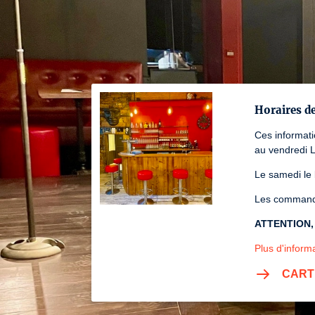
Horaires d
Ces informat
au vendredi 
Le samedi le
Les commande
ATTENTION, s
Plus d'informa
CART