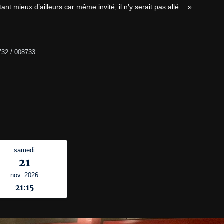
nt mieux d’ailleurs car même invité, il n’y serait pas allé… »
732 / 008733
samedi
21
nov. 2026
21:15