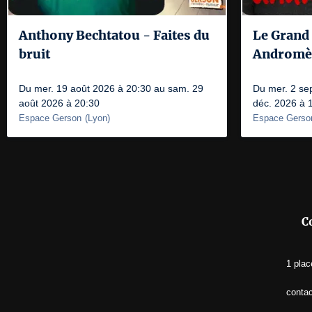
Anthony Bechtatou - Faites du
Le Grand 
bruit
Andromè
Du mer. 19 août 2026 à 20:30 au sam. 29
Du mer. 2 se
août 2026 à 20:30
déc. 2026 à 
Espace Gerson
(
Lyon
)
Espace Gerso
C
1 plac
conta