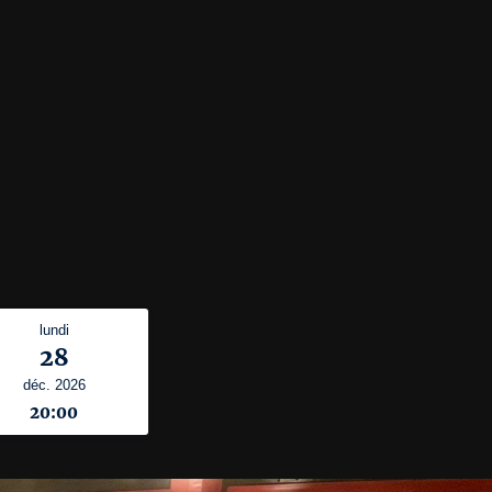
lundi
28
déc. 2026
20:00