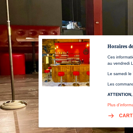
Horaires d
Ces informat
au vendredi 
Le samedi le
Les commande
ATTENTION, s
Plus d'informa
CART