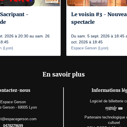
Sacripant -
Le voisin #3 - Nouve
de
spectacle
pt. 2026 à 20:30 au sam. 26
Du sam. 5 sept. 2026 à 18:45 
18:45
oct. 2026 à 18:45
n
(
Lyon
)
Espace Gerson
(
Lyon
)
En savoir plus
ontactez-nous
Informations lé
Logiciel de billetterie
c
Espace Gerson
e Gerson - 69005 Lyon
Partenaire technologique 
ct@espacegerson.com
culturel
0478279699