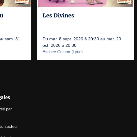
au
Les Divines
au sam. 31
Du mar. 8 sept. 2026 à 20:30 au mar. 20
oct. 2026 à 20:30
Espace Gerson
(
Lyon
)
gales
réé par
du secteur