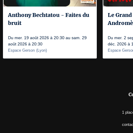
Anthony Bechtatou - Faites du
Le Grand 
bruit
Andromè
Du mer. 19 août 2026 à 20:30 au sam. 29
Du mer. 2 se
août 2026 à 20:30
déc. 2026 à 
Espace Gerson
(
Lyon
)
Espace Gerso
C
1 plac
conta