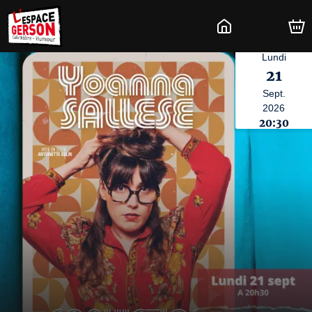
Lundi
21
Sept.
2026
20:30