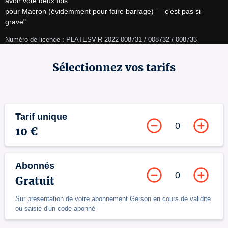
avoir voté deux fois

pour Macron (évidemment pour faire barrage) — c’est pas si 
grave"
Numéro de licence : PLATESV-R-2022-008731 / 008732 / 008733
Sélectionnez vos tarifs
Tarif unique
0
10 €
Abonnés
0
Gratuit
Sur présentation de votre abonnement Gerson en cours de validité
ou saisie d'un code abonné