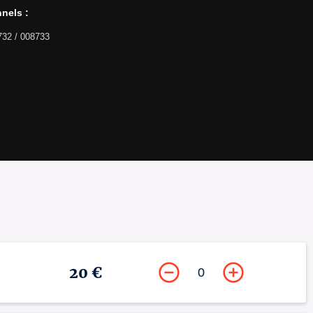
nels :
732 / 008733
20 €
0