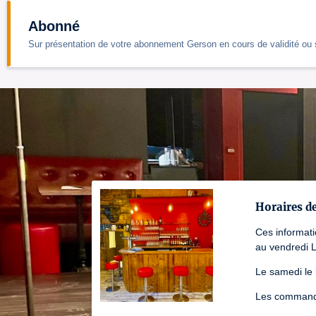
Abonné
Sur présentation de votre abonnement Gerson en cours de validité ou 
Horaires d
Ces informat
au vendredi 
Le samedi le
Les commande