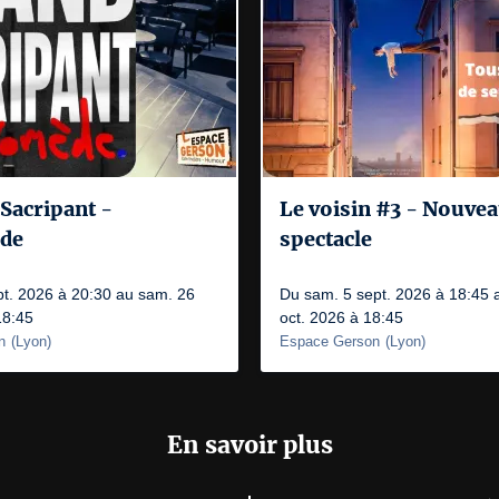
Sacripant -
Le voisin #3 - Nouve
de
spectacle
pt. 2026 à 20:30 au sam. 26
Du sam. 5 sept. 2026 à 18:45 
18:45
oct. 2026 à 18:45
n
(
Lyon
)
Espace Gerson
(
Lyon
)
En savoir plus