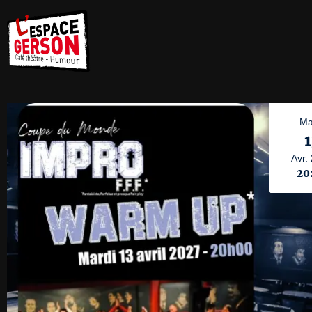
Ma
1
Avr.
20