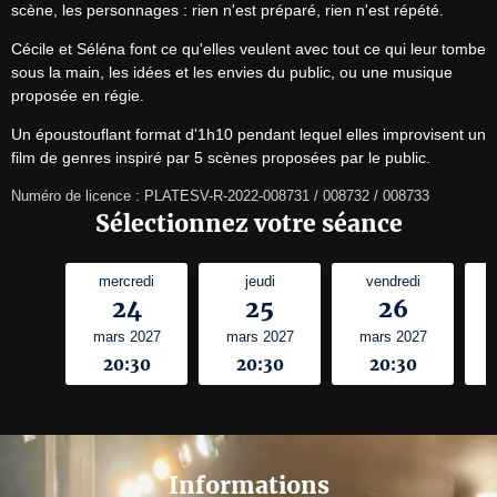
scène, les personnages : rien n'est préparé, rien n'est répété.
Cécile et Séléna font ce qu'elles veulent avec tout ce qui leur tombe 
sous la main, les idées et les envies du public, ou une musique 
proposée en régie.
Un époustouflant format d'1h10 pendant lequel elles improvisent un 
film de genres inspiré par 5 scènes proposées par le public.
Numéro de licence : PLATESV-R-2022-008731 / 008732 / 008733
Sélectionnez votre séance
mercredi
jeudi
vendredi
24
25
26
mars 2027
mars 2027
mars 2027
20:30
20:30
20:30
Informations