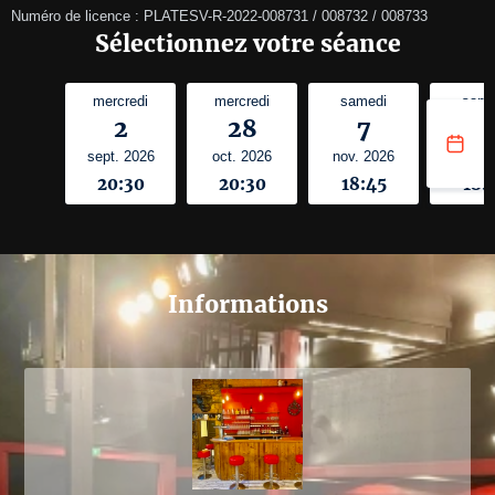
Numéro de licence : PLATESV-R-2022-008731 / 008732 / 008733
Sélectionnez votre séance
mercredi
mercredi
samedi
same
2
28
7
1
sept. 2026
oct. 2026
nov. 2026
nov. 
20:30
20:30
18:45
18:
Informations