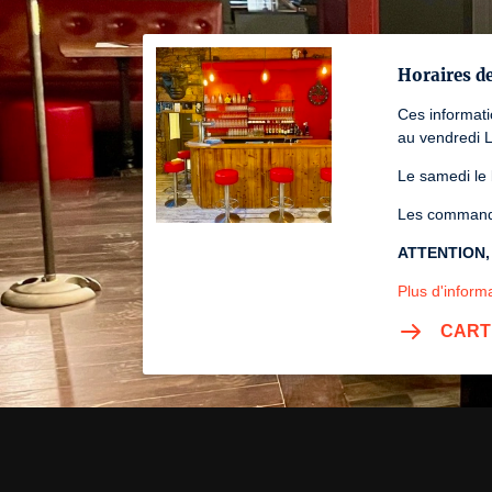
Horaires d
Ces informat
au vendredi 
Le samedi le
Les commande
ATTENTION, s
Plus d'informa
CART