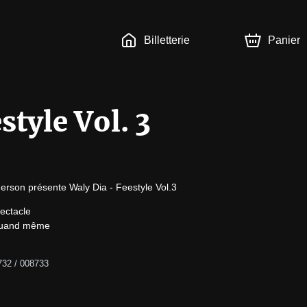
Billetterie
Panier
style Vol. 3
erson présente Waly Dia - Feestyle Vol.3
ctacle

 quand même

732 / 008733