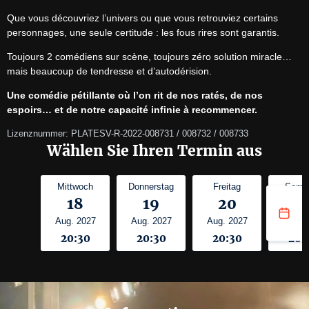
Que vous découvriez l’univers ou que vous retrouviez certains 
personnages, une seule certitude : les fous rires sont garantis.
Toujours 2 comédiens sur scène, toujours zéro solution miracle… 
mais beaucoup de tendresse et d’autodérision.
Une comédie pétillante où l’on rit de nos ratés, de nos 
espoirs… et de notre capacité infinie à recommencer.
Lizenznummer: PLATESV-R-2022-008731 / 008732 / 008733
Wählen Sie Ihren Termin aus
Mittwoch
Donnerstag
Freitag
Sams
18
19
20
2
Aug. 2027
Aug. 2027
Aug. 2027
Aug. 
20:30
20:30
20:30
20: