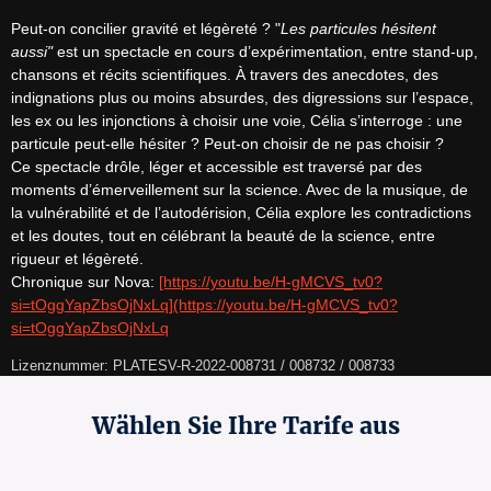
Peut-on concilier gravité et légèreté ? "
Les particules hésitent 
aussi"
 est un spectacle en cours d’expérimentation, entre stand-up, 
chansons et récits scientifiques. À travers des anecdotes, des 
indignations plus ou moins absurdes, des digressions sur l’espace, 
les ex ou les injonctions à choisir une voie, Célia s’interroge : une 
particule peut-elle hésiter ? Peut-on choisir de ne pas choisir ?

Ce spectacle drôle, léger et accessible est traversé par des 
moments d’émerveillement sur la science. Avec de la musique, de 
la vulnérabilité et de l’autodérision, Célia explore les contradictions 
et les doutes, tout en célébrant la beauté de la science, entre 
rigueur et légèreté.

Chronique sur Nova: 
[https://youtu.be/H-gMCVS_tv0?
si=tOggYapZbsOjNxLq](https://youtu.be/H-gMCVS_tv0?
si=tOggYapZbsOjNxLq
Lizenznummer: PLATESV-R-2022-008731 / 008732 / 008733
Wählen Sie Ihre Tarife aus