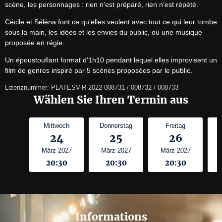
scène, les personnages : rien n'est préparé, rien n'est répété.
Cécile et Séléna font ce qu'elles veulent avec tout ce qui leur tombe 
sous la main, les idées et les envies du public, ou une musique 
proposée en régie.
Un époustouflant format d'1h10 pendant lequel elles improvisent un 
film de genres inspiré par 5 scènes proposées par le public.
Lizenznummer: PLATESV-R-2022-008731 / 008732 / 008733
Wählen Sie Ihren Termin aus
Mittwoch
Donnerstag
Freitag
24
25
26
März 2027
März 2027
März 2027
20:30
20:30
20:30
Informations