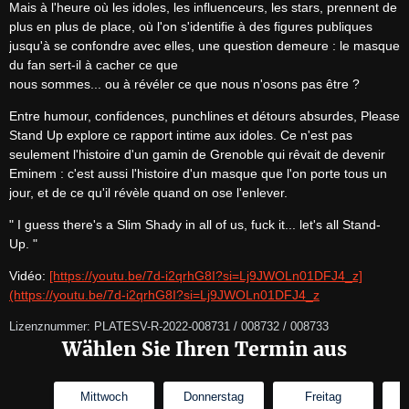
Mais à l'heure où les idoles, les influenceurs, les stars, prennent de 
plus en plus de place, où l'on s'identifie à des figures publiques 
jusqu'à se confondre avec elles, une question demeure : le masque 
du fan sert-il à cacher ce que

nous sommes... ou à révéler ce que nous n'osons pas être ?
Entre humour, confidences, punchlines et détours absurdes, Please 
Stand Up explore ce rapport intime aux idoles. Ce n'est pas 
seulement l'histoire d'un gamin de Grenoble qui rêvait de devenir 
Eminem : c'est aussi l'histoire d'un masque que l'on porte tous un 
jour, et de ce qu'il révèle quand on ose l'enlever.
" I guess there's a Slim Shady in all of us, fuck it... let's all Stand-
Up. "
Vidéo: 
[https://youtu.be/7d-i2qrhG8I?si=Lj9JWOLn01DFJ4_z]
(https://youtu.be/7d-i2qrhG8I?si=Lj9JWOLn01DFJ4_z
Lizenznummer: PLATESV-R-2022-008731 / 008732 / 008733
Wählen Sie Ihren Termin aus
Mittwoch
Donnerstag
Freitag